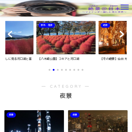
景色・風景
絶景
ア越しに見る河口湖と富
【八木崎公園】コキアと河口湖
【冬の絶景】仙台 光の
― CATEGORY ―
夜景
夜景
夜景