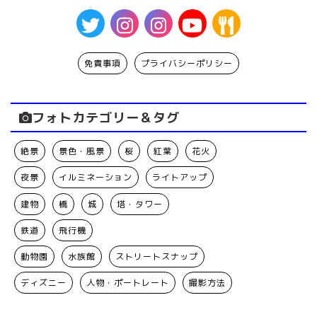
免責事項
プライバシーポリシー
フォトカテゴリー＆タグ
絶景
景色・風景
桜
紅葉
花火
夜景
イルミネーション
ライトアップ
建物
橋
城
塔・タワー
鉄道
飛行機
動物園
水族館
ストリートスナップ
ディズニー
人物・ポートレート
撮影方法