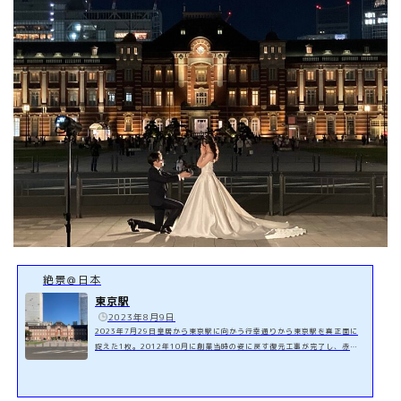
絶景＠日本
東京駅
️
2023年8月9日
2023年7月29日皇居から東京駅に向かう行幸通りから東京駅を真正面に
捉えた1枚。2012年10月に創業当時の姿に戻す復元工事が完了し、赤レ
ンガのお洒落な駅舎は観光スポットの1つになっています。https://zekk
ei-japan.com/toukyo-station-lights-display/