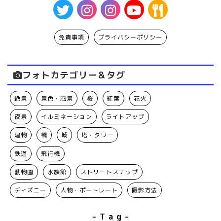
免責事項
プライバシーポリシー
フォトカテゴリー＆タグ
絶景
景色・風景
桜
紅葉
花火
夜景
イルミネーション
ライトアップ
建物
橋
城
塔・タワー
鉄道
飛行機
動物園
水族館
ストリートスナップ
ディズニー
人物・ポートレート
撮影方法
- T a g -