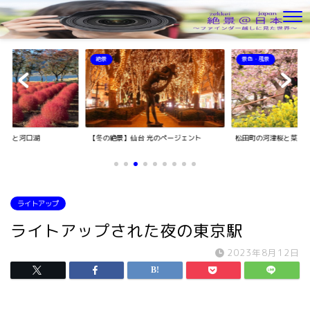
絶景
景色・風景
キアと河口湖
【冬の絶景】仙台 光のページェント
松田町の河津桜と菜の
ライトアップ
ライトアップされた夜の東京駅
2023年8月12日