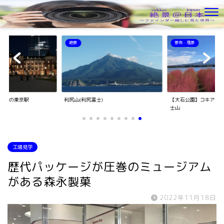
景色・風景
景色・風景
【大石公園】コキア越しに見る河口湖と富
【八木崎公園】コキア
士山
工場見学
歴代パッケージが圧巻のミュージアム
がある森永製菓
2022年11月18日