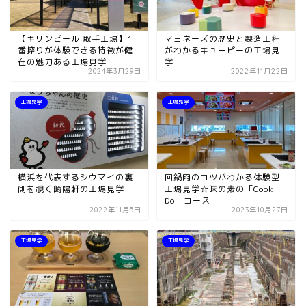
【キリンビール 取手工場】1
マヨネーズの歴史と製造工程
番搾りが体験できる特徴が健
がわかるキューピーの工場見
在の魅力ある工場見学
学
2024年3月29日
2022年11月22日
工場見学
工場見学
横浜を代表するシウマイの裏
回鍋肉のコツがわかる体験型
側を覗く崎陽軒の工場見学
工場見学☆味の素の「Cook
Do」コース
2022年11月5日
2023年10月27日
工場見学
工場見学