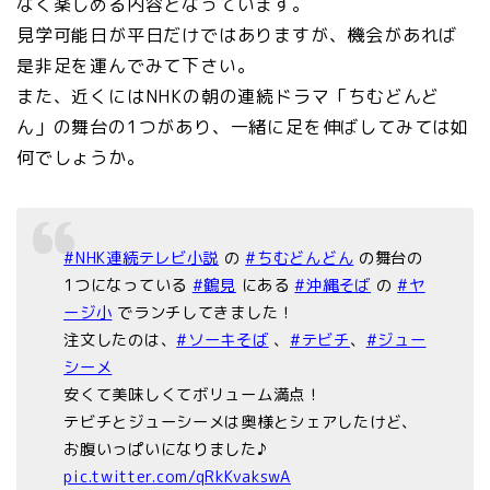
なく楽しめる内容となっています。
見学可能日が平日だけではありますが、機会があれば
是非足を運んでみて下さい。
また、近くにはNHKの朝の連続ドラマ「ちむどんど
ん」の舞台の1つがあり、一緒に足を伸ばしてみては如
何でしょうか。
#NHK連続テレビ小説
の
#ちむどんどん
の舞台の
1つになっている
#鶴見
にある
#沖縄そば
の
#ヤ
ージ小
でランチしてきました！
注文したのは、
#ソーキそば
、
#テビチ
、
#ジュー
シーメ
安くて美味しくてボリューム満点！
テビチとジューシーメは奥様とシェアしたけど、
お腹いっぱいになりました♪
pic.twitter.com/qRkKvakswA