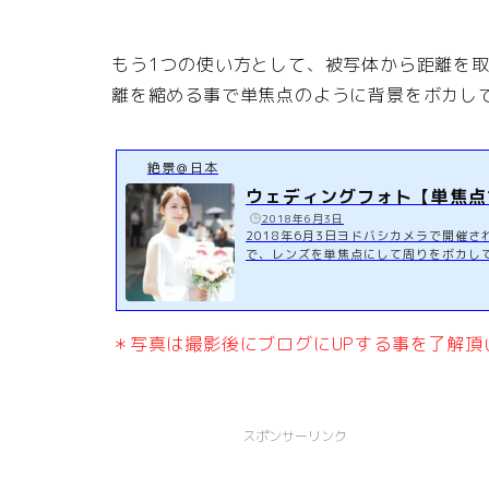
もう1つの使い方として、被写体から距離を
離を縮める事で単焦点のように背景をボカし
絶景＠日本
ウェディングフォト【単焦点
️
2018年6月3日
2018年6月3日ヨドバシカメラで開催
で、レンズを単焦点にして周りをボカし
顔に影が落ちるので逆行で撮った方がふわっとした感じ
-telescope-lens/＊写真は撮影
＊写真は撮影後にブログにUPする事を了解頂
スポンサーリンク