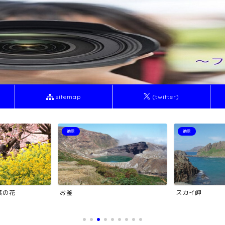
sitemap
(twitter)
絶景
塔・タワー
スカイ岬
トワイライトな