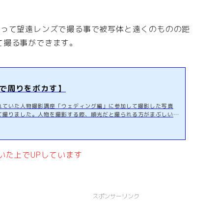
取って望遠レンズで撮る事で被写体と遠くのものの距
て撮る事ができます。
で周りをボカす】
されていた人物撮影講座「ウェディング編」に参加して撮影した写真
て撮りました。人物を撮影する際、順光だと撮られる方がまぶしい＆
になる。https://zekkei-japan.com/weddingphoto
後にブログにUPする事を了解頂いた上でUPしています
いた上でUPしています
スポンサーリンク