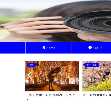
Home
About
景色・風景
絶景
のページェン
松田町の河津桜と菜の花
お釜