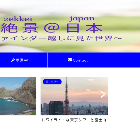
準備中
Contact
ライトアップ
絶景
東京タワーと富士山
ライトアップされた夜の東京駅
利尻山(利尻富