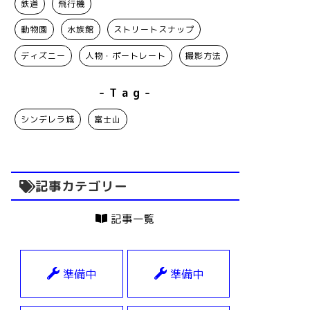
鉄道
飛行機
動物園
水族館
ストリートスナップ
ディズニー
人物・ポートレート
撮影方法
- T a g -
シンデレラ城
富士山
記事カテゴリー
記事一覧
準備中
準備中