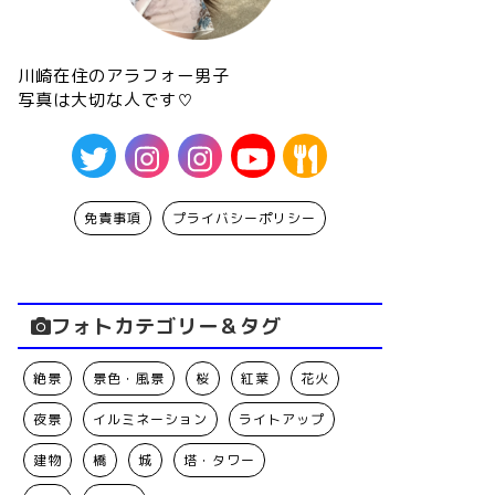
川崎在住のアラフォー男子
写真は大切な人です♡
免責事項
プライバシーポリシー
フォトカテゴリー＆タグ
絶景
景色・風景
桜
紅葉
花火
夜景
イルミネーション
ライトアップ
建物
橋
城
塔・タワー