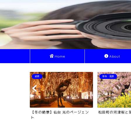
Home
About
景色・風景
絶景
のページェン
松田町の河津桜と菜の花
お釜