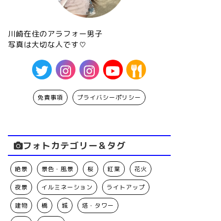
川崎在住のアラフォー男子
写真は大切な人です♡
免責事項
プライバシーポリシー
フォトカテゴリー＆タグ
絶景
景色・風景
桜
紅葉
花火
夜景
イルミネーション
ライトアップ
建物
橋
城
塔・タワー