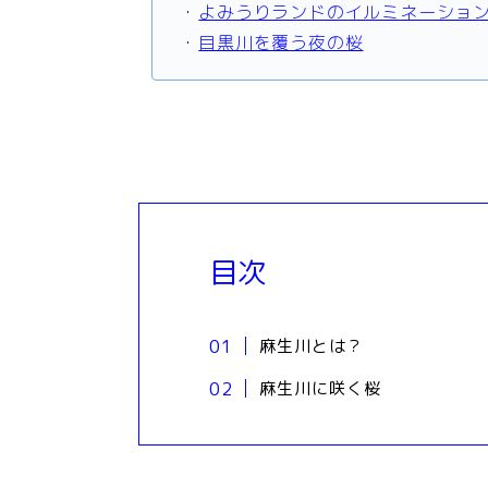
・
よみうりランドのイルミネーショ
・
目黒川を覆う夜の桜
目次
麻生川とは？
麻生川に咲く桜