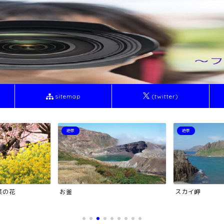
sitemap
(twitter)
絶景
塔・タワー
スカイ岬
トワイライトな