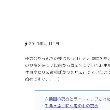
2019年4月11日
残念ながら都内の桜はもうほとんど見頃を終
の奥様を待って以前から気になっていた麻生
仕事終わりに夜桜ばかりを見に行っていたの
始めですが、、、)
・
六義園の夜桜とライトアップされ
・
千鳥ヶ淵に咲く雨の中の夜桜