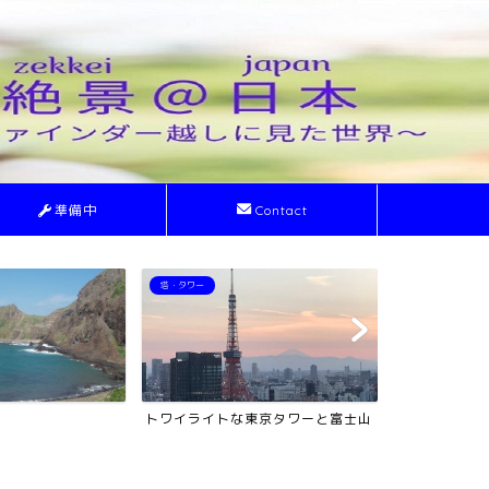
準備中
Contact
ライトアップ
絶景
東京タワーと富士山
ライトアップされた夜の東京駅
利尻山(利尻富