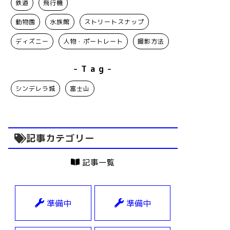
鉄道
飛行機
動物園
水族館
ストリートスナップ
ディズニー
人物・ポートレート
撮影方法
- T a g -
シンデレラ城
富士山
記事カテゴリー
記事一覧
準備中
準備中