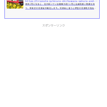
https://tripnote.jp/miura-shi/kawazu-sakura-and-misaki-maguro-kippu
例年2月になると、花が咲いている期間が約1ヶ月と比較的長い特徴を持
つ、早咲きの河津桜が開花します。河津桜と言うと伊豆の河津町が有名で
すが、春に咲く桜と同じように、河津桜を楽しめるスポットも数多くあり
ま...
スポンサーリンク