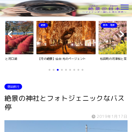
絶景
景色・風景
キアと河口湖
【冬の絶景】仙台 光のページェント
松田町の河津桜と菜の
宿泊旅行
絶景の神社とフォトジェニックなバス
停
2019年1月17日