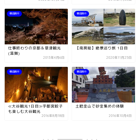
宿泊旅行
宿泊旅行
仕事終わりの京都＆草津観光
【南房総】絶景巡り旅 1日目
(滋賀)
2013年4月6日
2020年11月25日
宿泊旅行
宿泊旅行
≪大谷観光1日目≫宇都宮餃子
土肥金山で砂金集めの体験
も楽しむ大谷観光
2016年8月18日
2016年10月4日