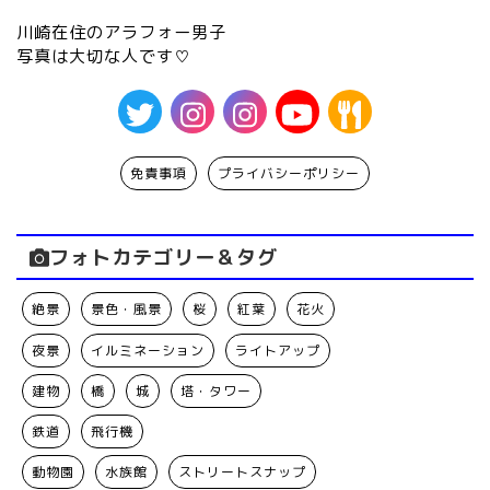
川崎在住のアラフォー男子
写真は大切な人です♡
免責事項
プライバシーポリシー
フォトカテゴリー＆タグ
絶景
景色・風景
桜
紅葉
花火
夜景
イルミネーション
ライトアップ
建物
橋
城
塔・タワー
鉄道
飛行機
動物園
水族館
ストリートスナップ