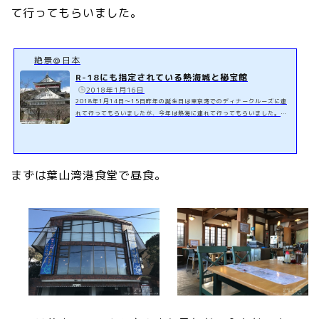
て行ってもらいました。
絶景＠日本
R-18にも指定されている熱海城と秘宝館
️
2018年1月16日
2018年1月14日～15日昨年の誕生日は東京湾でのディナークルーズに連
れて行ってもらいましたが、今年は熱海に連れて行ってもらいました。ht
tps://zekkei-japan.com/birthday-cruising/熱海に行くのは昨年(201
7年)の春に花火大会を見に行って以来です。https://zekkei-japan.com/
atami-fireworks-2017/今回は1泊2日で熱海に行きましたが、初日は秘
宝館へ。2日目は熱海城とその隣にある熱海トリックアート迷宮館に行き
まずは葉山湾港食堂で昼食。
ましたが、秘宝館は勿論、熱海城にも「R-18指定」エリアがあるのには驚
きました。秘宝館や熱海城の様子は トリップノ...