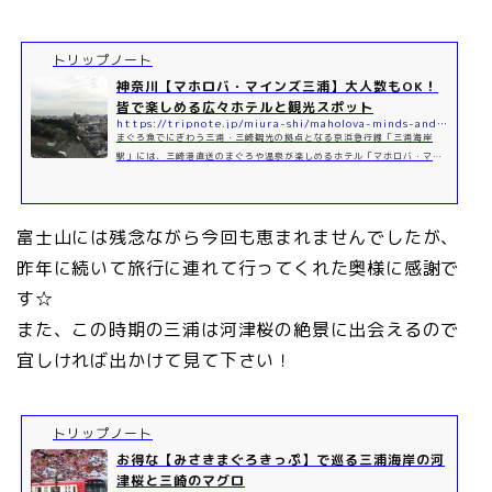
トリップノート
神奈川【マホロバ・マインズ三浦】大人数もOK！
皆で楽しめる広々ホテルと観光スポット
https://tripnote.jp/miura-shi/maholova-minds-and-surrounding-spots
まぐろ漁でにぎわう三浦・三崎観光の拠点となる京浜急行線「三浦海岸
駅」には、三崎港直送のまぐろや温泉が楽しめるホテル「マホロバ・マイ
ンズ三浦」があります。今回は、各部屋が広く、大人数で楽しめるホテル
に加...
富士山には残念ながら今回も恵まれませんでしたが、
昨年に続いて旅行に連れて行ってくれた奥様に感謝で
す☆
また、この時期の三浦は河津桜の絶景に出会えるので
宜しければ出かけて見て下さい！
トリップノート
お得な【みさきまぐろきっぷ】で巡る三浦海岸の河
津桜と三崎のマグロ