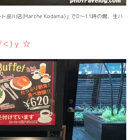
川店(Marche Kodama)」で8～11時の間、生ハ
▽＜)ｙ ☆