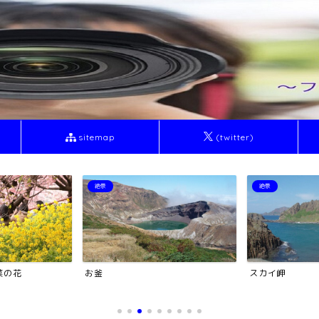
sitemap
(twitter)
絶景
塔・タワー
スカイ岬
トワイライトな