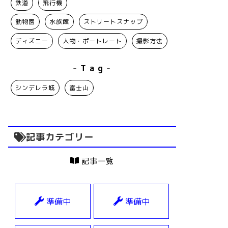
鉄道
飛行機
動物園
水族館
ストリートスナップ
ディズニー
人物・ポートレート
撮影方法
- T a g -
シンデレラ城
富士山
記事カテゴリー
記事一覧
準備中
準備中