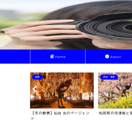
Home
About
景色・風景
絶景
のページェン
松田町の河津桜と菜の花
お釜