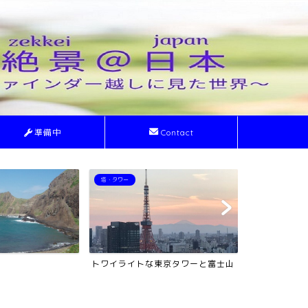
準備中
Contact
ライトアップ
絶景
東京タワーと富士山
ライトアップされた夜の東京駅
利尻山(利尻富