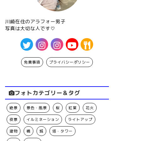
川崎在住のアラフォー男子
写真は大切な人です♡
免責事項
プライバシーポリシー
フォトカテゴリー＆タグ
絶景
景色・風景
桜
紅葉
花火
夜景
イルミネーション
ライトアップ
建物
橋
城
塔・タワー