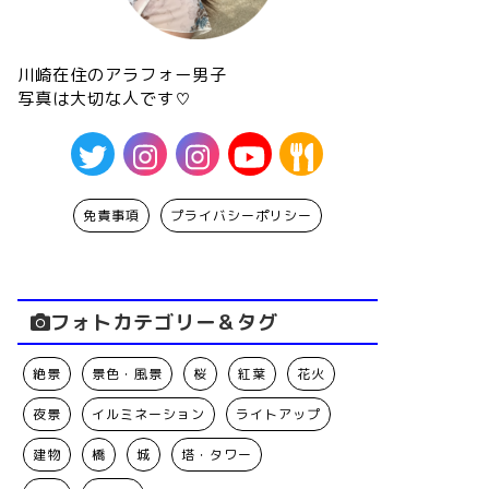
川崎在住のアラフォー男子
写真は大切な人です♡
免責事項
プライバシーポリシー
フォトカテゴリー＆タグ
絶景
景色・風景
桜
紅葉
花火
夜景
イルミネーション
ライトアップ
建物
橋
城
塔・タワー