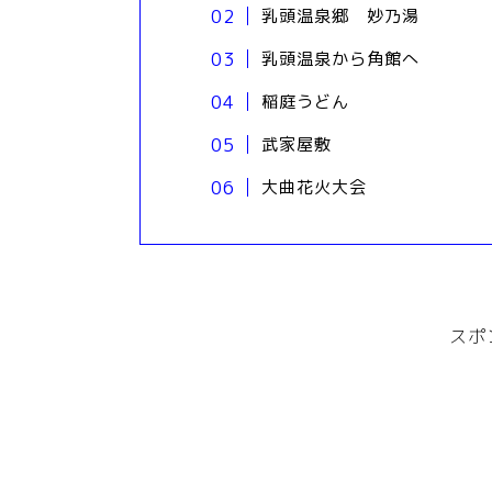
乳頭温泉郷 妙乃湯
乳頭温泉から角館へ
稲庭うどん
武家屋敷
大曲花火大会
スポ