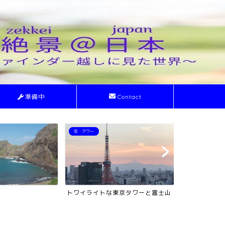
準備中
Contact
塔・タワー
ライトアップ
トワイライトな東京タワーと富士山
ライトアップ