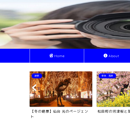
Home
About
絶景
景色・風景
アと河口湖
【冬の絶景】仙台 光のページェン
松田町の河津桜と
ト