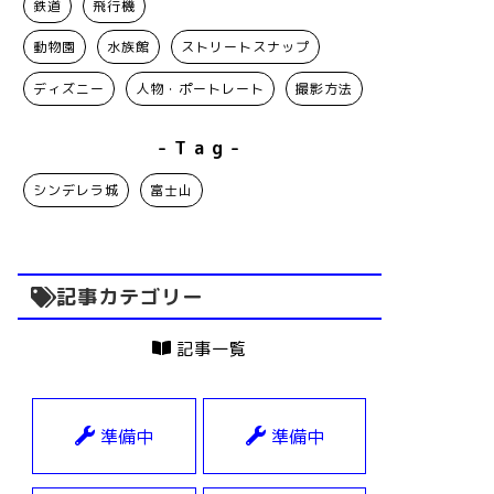
鉄道
飛行機
動物園
水族館
ストリートスナップ
ディズニー
人物・ポートレート
撮影方法
- T a g -
シンデレラ城
富士山
記事カテゴリー
記事一覧
準備中
準備中