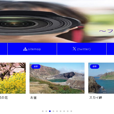
sitemap
(twitter)
絶景
絶景
菜の花
お釜
スカイ岬