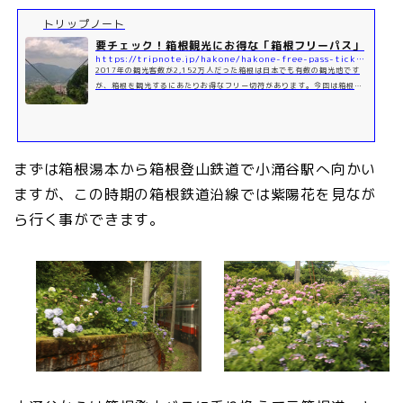
トリップノート
要チェック！箱根観光にお得な「箱根フリーパス」
https://tripnote.jp/hakone/hakone-free-pass-ticket
2017年の観光客数が2,152万人だった箱根は日本でも有数の観光地です
が、箱根を観光するにあたりお得なフリー切符があります。今回は箱根を
訪れる際に要チェック！な、お得なフリー切符と観光スポットをいく...
まずは箱根湯本から箱根登山鉄道で小涌谷駅へ向かい
ますが、この時期の箱根鉄道沿線では紫陽花を見なが
ら行く事ができます。