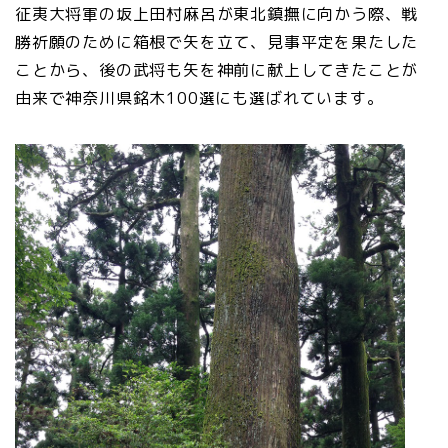
征夷大将軍の坂上田村麻呂が東北鎮撫に向かう際、戦
勝祈願のために箱根で矢を立て、見事平定を果たした
ことから、後の武将も矢を神前に献上してきたことが
由来で神奈川県銘木100選にも選ばれています。