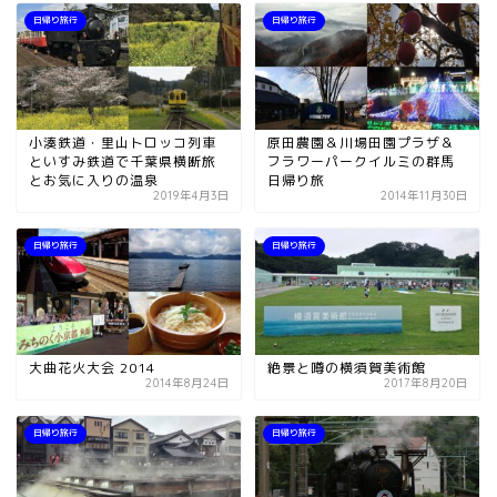
日帰り旅行
日帰り旅行
小湊鉄道・里山トロッコ列車
原田農園＆川場田園プラザ＆
といすみ鉄道で千葉県横断旅
フラワーパークイルミの群馬
とお気に入りの温泉
日帰り旅
2019年4月3日
2014年11月30日
日帰り旅行
日帰り旅行
大曲花火大会 2014
絶景と噂の横須賀美術館
2014年8月24日
2017年8月20日
日帰り旅行
日帰り旅行