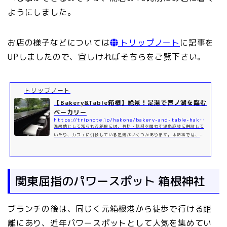
ようにしました。
お店の様子などについては
トリップノート
に記事を
UPしましたので、宜しければそちらをご覧下さい。
トリップノート
【Bakery&Table箱根】絶景！足湯で芦ノ湖を臨む
ベーカリー
https://tripnote.jp/hakone/bakery-and-table-hakone
温泉地として知られる箱根には、有料・無料を問わず温泉施設に併設して
いたり、カフェに併設している足湯がいくつかあります。本記事では、芦
ノ湖の湖畔にあって食事と足湯が楽しめる「Bakery&Table箱根...
関東屈指のパワースポット 箱根神社
ブランチの後は、同じく元箱根港から徒歩で行ける距
離にあり、近年パワースポットとして人気を集めてい