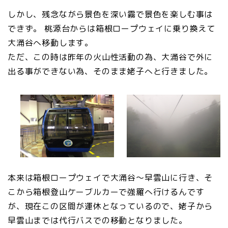
しかし、残念ながら景色を深い霧で景色を楽しむ事は
できず。 桃源台からは箱根ロープウェイに乗り換えて
大涌谷へ移動します。
ただ、この時は昨年の火山性活動の為、大涌谷で外に
出る事ができない為、そのまま姥子へと行きました。
本来は箱根ロープウェイで大涌谷～早雲山に行き、そ
こから箱根登山ケーブルカーで強羅へ行けるんです
が、現在この区間が運休となっているので、姥子から
早雲山までは代行バスでの移動となりました。