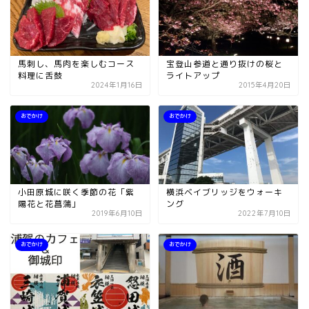
馬刺し、馬肉を楽しむコース
宝登山参道と通り抜けの桜と
料理に舌鼓
ライトアップ
2024年1月16日
2015年4月20日
おでかけ
おでかけ
小田原城に咲く季節の花「紫
横浜ベイブリッジをウォーキ
陽花と花菖蒲」
ング
2019年6月10日
2022年7月10日
おでかけ
おでかけ