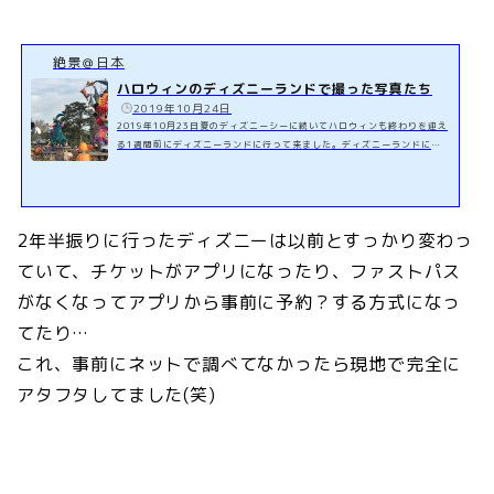
絶景＠日本
ハロウィンのディズニーランドで撮った写真たち
️
2019年10月24日
2019年10月23日夏のディズニーシーに続いてハロウィンも終わりを迎え
る1週間前にディズニーランドに行って来ました。ディズニーランドに
は、2月の終わりに行っているので、ディズニーリゾートに行くのは1年で
3回目です。スポンサーリンク (adsbygoogle = window.adsbygoogle ||
).push({});ドリーミング・アップ！奥様と行くディズニーではパレードを
見る事はなく、ひたすらアトラクションを楽しむタイプの2人ですが、偶
2年半振りに行ったディズニーは以前とすっかり変わっ
然1日1回だけ開催されているパレード「ドリーミング・アップ！」に遭遇
したので、人垣の隙間から写真を何枚か...
ていて、チケットがアプリになったり、ファストパス
がなくなってアプリから事前に予約？する方式になっ
てたり…
これ、事前にネットで調べてなかったら現地で完全に
アタフタしてました(笑)