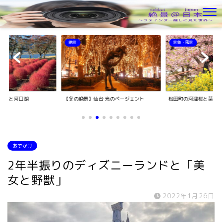
絶景
景色・風景
キアと河口湖
【冬の絶景】仙台 光のページェント
松田町の河津桜と菜の
おでかけ
2年半振りのディズニーランドと「美
女と野獣」
2022年1月26日