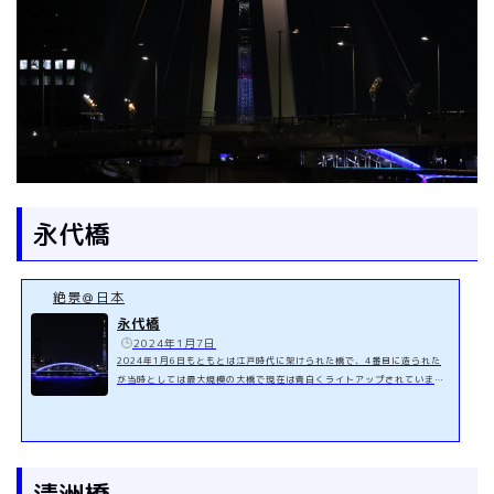
永代橋
絶景＠日本
永代橋
️
2024年1月7日
2024年1月6日もともとは江戸時代に架けられた橋で、4番目に造られた
が当時としては最大規模の大橋で現在は青白くライトアップされていま
す。永代橋を上流に行くとすぐの所に豊海橋があり、それを渡った所にあ
る豊海橋たもと展望テラスからは永代橋と中央大橋の支柱、月島方面の東
京の夜景が見えます。https://zekkei-japan.com/sumida-river-nightc
ruise/https://zekkei-japan.com/sumida-river-walking/
清洲橋