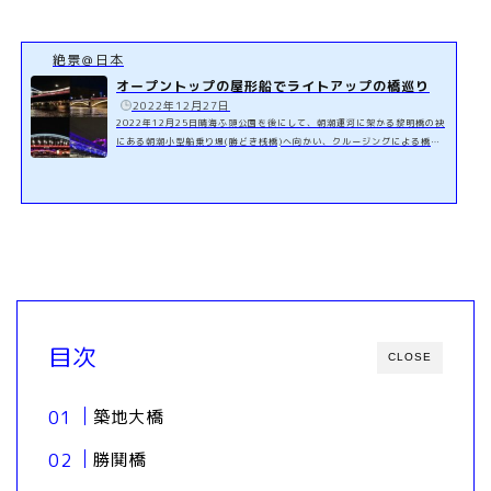
絶景＠日本
オープントップの屋形船でライトアップの橋巡り
️
2022年12月27日
2022年12月25日晴海ふ頭公園を後にして、朝潮運河に架かる黎明橋の袂
にある朝潮小型船乗り場(勝どき桟橋)へ向かい、クルージングによる橋巡
りをしました。スポンサーリンク (adsbygoogle = window.adsbygoogle
|| ).push({}); 夢観月のクルージングはオープントップでクルージングす
る屋形船で、船の外側に向かって座った前には窓がありますが、開ける事
で直に景色を見る事ができます。(オープントップの屋根は開閉式となって
いるので天候が悪い時でも雨に濡れずにクルージングすることができま
す。)今回参加したプランは、隅田川...
目次
CLOSE
築地大橋
勝鬨橋