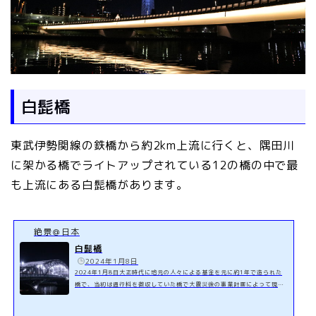
白髭橋
東武伊勢関線の鉄橋から約2km上流に行くと、隅田川
に架かる橋でライトアップされている12の橋の中で最
も上流にある白髭橋があります。
絶景＠日本
白髭橋
️
2024年1月8日
2024年1月8日大正時代に地元の人々による基金を元に約1年で造られた
橋で、当初は通行料を徴収していた橋で大震災後の事業計画によって現在
の橋に架け替えられた橋だそうです。