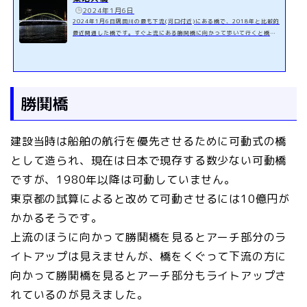
️
2024年1月6日
2024年1月6日隅田川の最も下流(河口付近)にある橋で、2018年と比較的
最近開通した橋です。すぐ上流にある勝鬨橋に向かって歩いて行くと橋越
しに東京タワーを見る事ができます。
勝鬨橋
建設当時は船舶の航行を優先させるために可動式の橋
として造られ、現在は日本で現存する数少ない可動橋
ですが、1980年以降は可動していません。
東京都の試算によると改めて可動させるには10億円が
かかるそうです。
上流のほうに向かって勝鬨橋を見るとアーチ部分のラ
イトアップは見えませんが、橋をくぐって下流の方に
向かって勝鬨橋を見るとアーチ部分もライトアップさ
れているのが見えました。