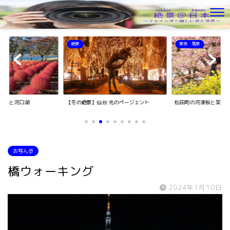
絶景
景色・風景
キアと河口湖
【冬の絶景】仙台 光のページェント
松田町の河津桜と菜の
お写ん歩
橋ウォーキング
2024年1月10日