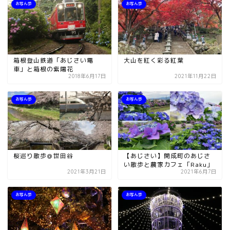
お写ん歩
お写ん歩
箱根登山鉄道「あじさい電
大山を紅く彩る紅葉
車」と箱根の紫陽花
2018年6月17日
2021年11月22日
お写ん歩
お写ん歩
桜巡り散歩＠世田谷
【あじさい】開成町のあじさ
い散歩と農家カフェ「Raku」
2021年3月21日
2021年6月7日
お写ん歩
お写ん歩